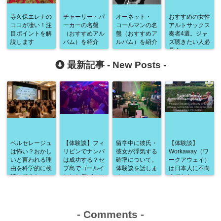
寺久保エレナの
チャーリー・パ
オーネット・
おすすめの女性
ココが凄い！注
ーカーの名盤
コールマンの名
アルトサックス
目ポイントを解
（おすすめアル
盤（おすすめア
奏者4選。ジャ
説します
バム）を紹介
ルバム）を紹介
ズ聴きたい人必
見！
最新記事 -
New Posts
-
ベルセレージュ
【体験談】フィ
留学中に彼氏・
【体験談】
は怖い？おかし
リピンでナンパ
彼女が浮気する
Workaway（ワ
いと言われる理
は成功する？セ
確率について。
ークアウェイ）
由を科学的に検
ブ島でゴールイ
体験談を話しま
は日本人に不向
証してみた
ンした僕がコツ
す
きでした
と注意点を解説
-
Comments
-