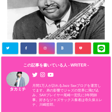
この記事を書いている人 -
WRITER
-
月間1万人が訪れるJazz Saxブログを運営し
タカミチ
てます。弟の影響でジャズの世界に飛び込
み、SAXプレイヤー尾崎一宏氏に3年間師
事。好きなジャズサックス奏者は寺久保エレ
ナ、川嶋哲郎。