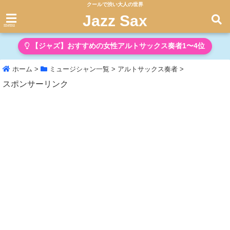
クールで渋い大人の世界
Jazz Sax
menu
【ジャズ】おすすめの女性アルトサックス奏者1〜4位
ホーム
>
ミュージシャン一覧
>
アルトサックス奏者
>
スポンサーリンク