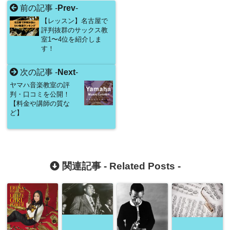
前の記事 -
Prev
-
【レッスン】名古屋で
評判抜群のサックス教
室1〜4位を紹介しま
す！
次の記事 -
Next
-
ヤマハ音楽教室の評
判・口コミを公開！
【料金や講師の質な
ど】
関連記事 -
Related Posts
-