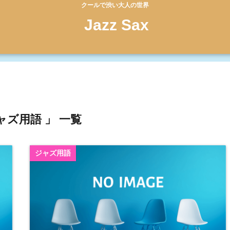
クールで渋い大人の世界
Jazz Sax
ャズ用語 」 一覧
ジャズ用語