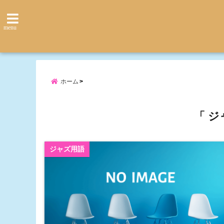
menu
ホーム
「 ジ
ジャズ用語