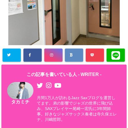
この記事を書いている人 -
WRITER
-
月間1万人が訪れるJazz Saxブログを運営し
タカミチ
てます。弟の影響でジャズの世界に飛び込
み、SAXプレイヤー尾崎一宏氏に3年間師
事。好きなジャズサックス奏者は寺久保エレ
ナ、川嶋哲郎。