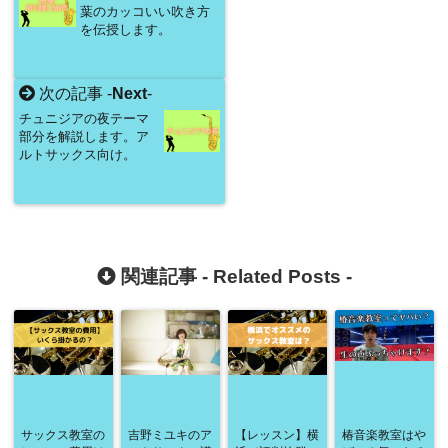
葉のカッコいい吹き方
を伝授します。
次の記事 -
Next
-
チュニジアの夜テーマ
部分を解説します。ア
ルトサックス向け。
関連記事 -
Related Posts
-
サックス教室の
吉野ミユキのア
【レッスン】横
椿音楽教室はや