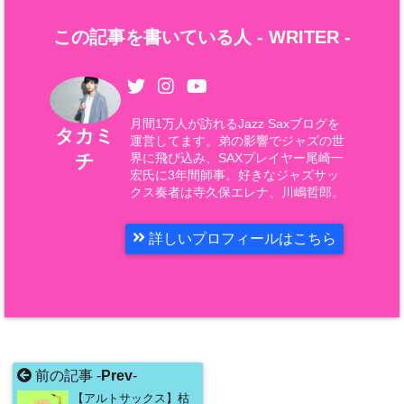
この記事を書いている人 -
WRITER
-
月間1万人が訪れるJazz Saxブログを
タカミ
運営してます。弟の影響でジャズの世
チ
界に飛び込み、SAXプレイヤー尾崎一
宏氏に3年間師事。好きなジャズサッ
クス奏者は寺久保エレナ、川嶋哲郎。
詳しいプロフィールはこちら
前の記事 -
Prev
-
【アルトサックス】枯