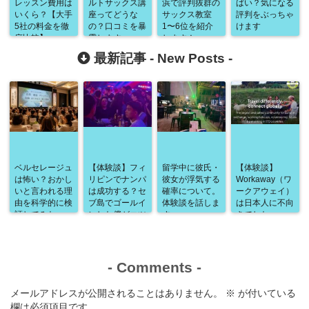
レッスン費用は
ルトサックス講
浜で評判抜群の
ばい？気になる
いくら？【大手
座ってどうな
サックス教室
評判をぶっちゃ
5社の料金を徹
の？口コミを暴
1〜6位を紹介
けます
底比較】
露します
します！
最新記事 -
New Posts
-
ベルセレージュ
【体験談】フィ
留学中に彼氏・
【体験談】
は怖い？おかし
リピンでナンパ
彼女が浮気する
Workaway（ワ
いと言われる理
は成功する？セ
確率について。
ークアウェイ）
由を科学的に検
ブ島でゴールイ
体験談を話しま
は日本人に不向
証してみた
ンした僕がコツ
す
きでした
と注意点を解説
-
Comments
-
メールアドレスが公開されることはありません。
※
が付いている
欄は必須項目です