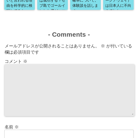
いと言われる理
は成功する？セ
確率について。
ークアウェイ）
由を科学的に検
ブ島でゴールイ
体験談を話しま
は日本人に不向
証してみた
ンした僕がコツ
す
きでした
と注意点を解説
-
Comments
-
メールアドレスが公開されることはありません。
※
が付いている
欄は必須項目です
コメント
※
名前
※