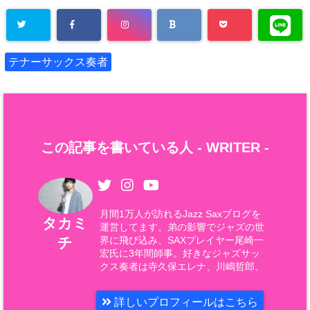
テナーサックス奏者
この記事を書いている人 -
WRITER
-
月間1万人が訪れるJazz Saxブログを
タカミ
運営してます。弟の影響でジャズの世
チ
界に飛び込み、SAXプレイヤー尾崎一
宏氏に3年間師事。好きなジャズサッ
クス奏者は寺久保エレナ、川嶋哲郎。
詳しいプロフィールはこちら