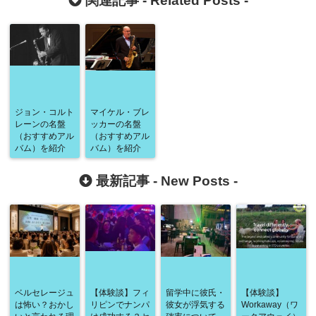
関連記事 -
Related Posts
-
ジョン・コルト
マイケル・ブレ
レーンの名盤
ッカーの名盤
（おすすめアル
（おすすめアル
バム）を紹介
バム）を紹介
最新記事 -
New Posts
-
ベルセレージュ
【体験談】フィ
留学中に彼氏・
【体験談】
は怖い？おかし
リピンでナンパ
彼女が浮気する
Workaway（ワ