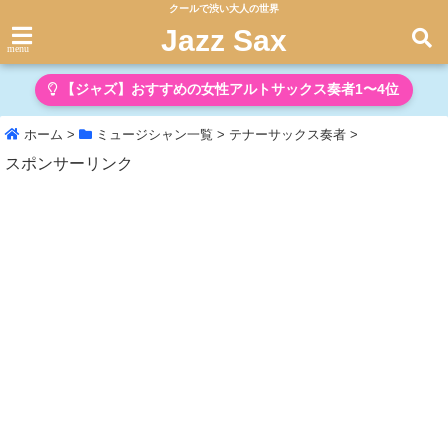
クールで渋い大人の世界
Jazz Sax
menu
【ジャズ】おすすめの女性アルトサックス奏者1〜4位
ホーム
>
ミュージシャン一覧
>
テナーサックス奏者
>
スポンサーリンク