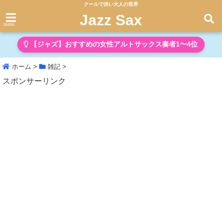
クールで渋い大人の世界
Jazz Sax
menu
【ジャズ】おすすめの女性アルトサックス奏者1〜4位
ホーム
>
雑記
>
スポンサーリンク