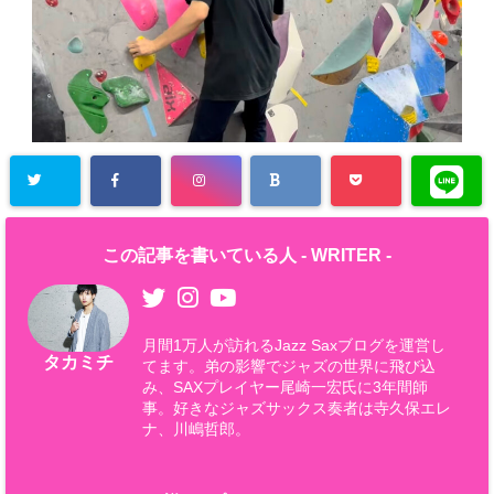
この記事を書いている人 -
WRITER
-
月間1万人が訪れるJazz Saxブログを運営し
タカミチ
てます。弟の影響でジャズの世界に飛び込
み、SAXプレイヤー尾崎一宏氏に3年間師
事。好きなジャズサックス奏者は寺久保エレ
ナ、川嶋哲郎。