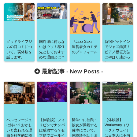
グッドライフジ
国府津に何もな
『Jazz Sax』
新宿ピットイン
ムの口コミにつ
いはウソ！移住
運営者タカミチ
でジャズ鑑賞！
いて。実体験を
先としておすす
のプロフィール
ピアノ板垣光弘
話します。
めな理由とは？
はやはり凄かっ
た
最新記事 -
New Posts
-
ベルセレージュ
【体験談】フィ
留学中に彼氏・
【体験談】
は怖い？おかし
リピンでナンパ
彼女が浮気する
Workaway（ワ
いと言われる理
は成功する？セ
確率について。
ークアウェイ）
由を科学的に検
ブ島でゴールイ
体験談を話しま
は日本人に不向