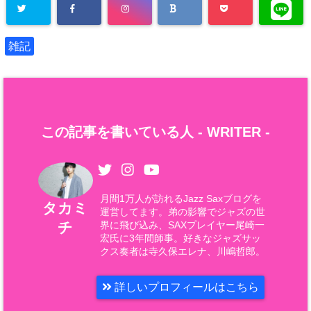
雑記
この記事を書いている人 -
WRITER
-
月間1万人が訪れるJazz Saxブログを
タカミ
運営してます。弟の影響でジャズの世
チ
界に飛び込み、SAXプレイヤー尾崎一
宏氏に3年間師事。好きなジャズサッ
クス奏者は寺久保エレナ、川嶋哲郎。
詳しいプロフィールはこちら