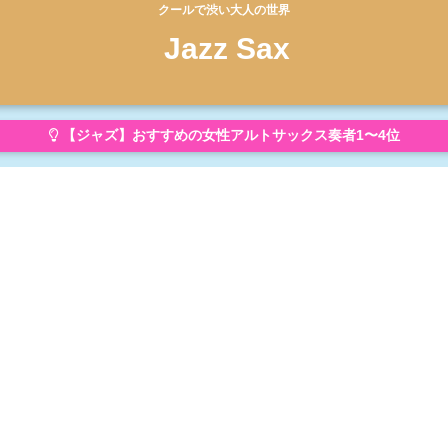
クールで渋い大人の世界
Jazz Sax
【ジャズ】おすすめの女性アルトサックス奏者1〜4位