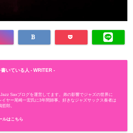
書いている人 -
WRITER
-
Jazz Saxブログを運営してます。弟の影響でジャズの世界に
プレイヤー尾崎一宏氏に3年間師事。好きなジャズサックス奏者は
嶋哲郎。
ールはこちら