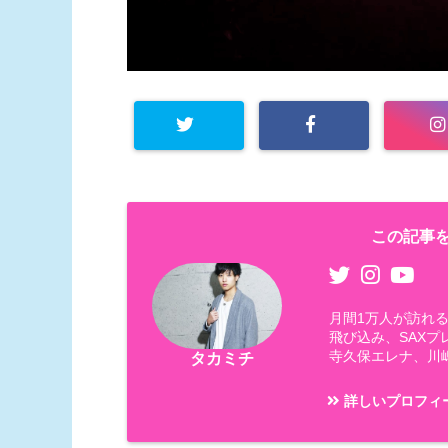
この記事を
月間1万人が訪れる
飛び込み、SAX
寺久保エレナ、川
タカミチ
詳しいプロフィ